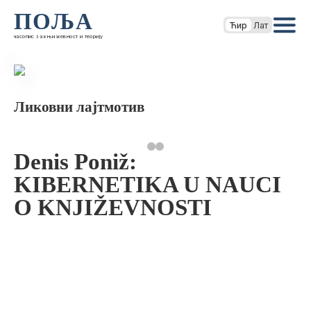
ПОЉА
Ћир
Лат
часопис за књижевност и теорију
Ликовни лајтмотив
Denis Poniž:
KIBERNETIKA U NAUCI
O KNJIŽEVNOSTI