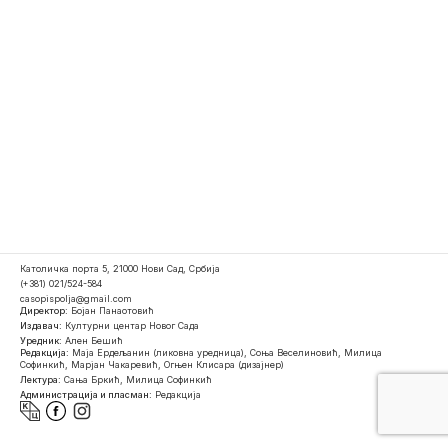
Католичка порта 5, 21000 Нови Сад, Србија
(+381) 021/524-584
casopispolja@gmail.com
Директор:
Бојан Панаотовић
Издавач:
Културни центар Новог Сада
Уредник:
Ален Бешић
Редакција:
Маја Ердељанин (ликовна уредница), Соња Веселиновић, Милица
Софинкић, Марјан Чакаревић, Огњен Клисара (дизајнер)
Лектура:
Сања Бркић, Милица Софинкић
Администрација и пласман:
Редакција