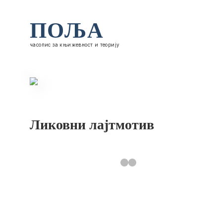
ПОЉА
часопис за књижевност и теорију
Ликовни лајтмотив