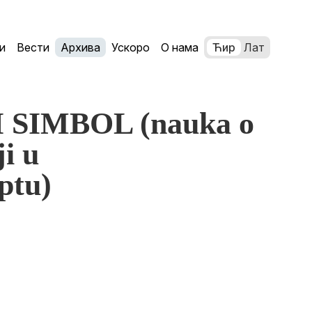
и
Вести
Архива
Ускоро
О нама
Ћир
Лат
I SIMBOL (nauka o
i u
ptu)