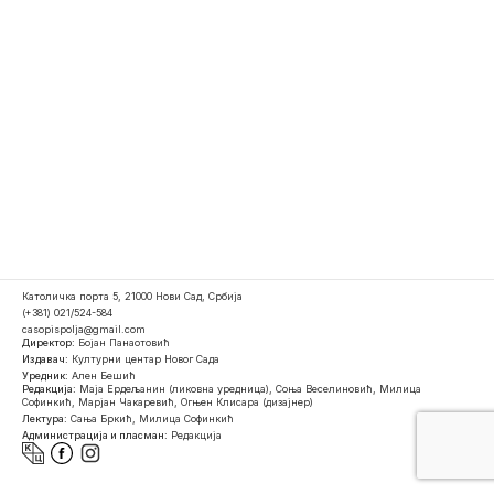
Католичка порта 5, 21000 Нови Сад, Србија
(+381) 021/524-584
casopispolja@gmail.com
Директор:
Бојан Панаотовић
Издавач:
Културни центар Новог Сада
Уредник:
Ален Бешић
Редакција:
Маја Ердељанин (ликовна уредница), Соња Веселиновић, Милица
Софинкић, Марјан Чакаревић, Огњен Клисара (дизајнер)
Лектура:
Сања Бркић, Милица Софинкић
Администрација и пласман:
Редакција