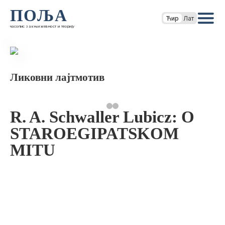
ПОЉА
Ћир
Лат
часопис за књижевност и теорију
Ликовни лајтмотив
R. A. Schwaller Lubicz: O
STAROEGIPATSKOM
MITU