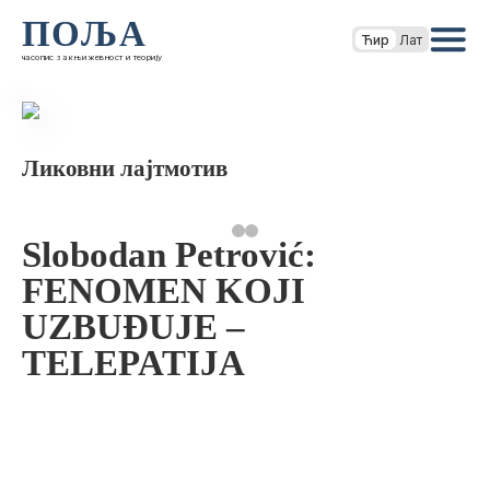
ПОЉА
Ћир
Лат
часопис за књижевност и теорију
Ликовни лајтмотив
Slobodan Petrović:
FENOMEN KOJI
UZBUĐUJE –
TELEPATIJA