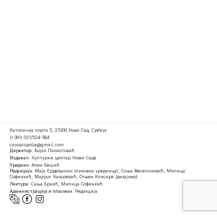
Католичка порта 5, 21000 Нови Сад, Србија
(+381) 021/524-584
casopispolja@gmail.com
Директор:
Бојан Панаотовић
Издавач:
Културни центар Новог Сада
Уредник:
Ален Бешић
Редакција:
Маја Ердељанин (ликовна уредница), Соња Веселиновић, Милица
Софинкић, Марјан Чакаревић, Огњен Клисара (дизајнер)
Лектура:
Сања Бркић, Милица Софинкић
Администрација и пласман:
Редакција