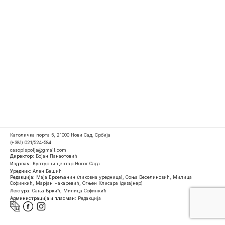
Католичка порта 5, 21000 Нови Сад, Србија
(+381) 021/524-584
casopispolja@gmail.com
Директор:
Бојан Панаотовић
Издавач:
Културни центар Новог Сада
Уредник:
Ален Бешић
Редакција:
Маја Ердељанин (ликовна уредница), Соња Веселиновић, Милица
Софинкић, Марјан Чакаревић, Огњен Клисара (дизајнер)
Лектура:
Сања Бркић, Милица Софинкић
Администрација и пласман:
Редакција