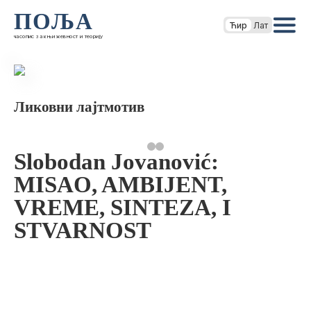
ПОЉА
Ћир
Лат
часопис за књижевност и теорију
Ликовни лајтмотив
Slobodan Jovanović:
MISAO, AMBIJENT,
VREME, SINTEZA, I
STVARNOST