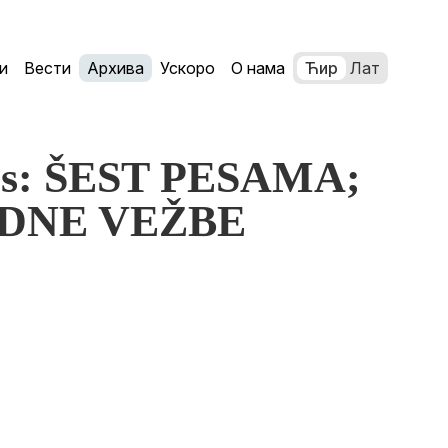
и
Вести
Архива
Ускоро
О нама
Ћир
Лат
s: ŠEST PESAMA;
BODNE VEŽBE