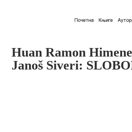
Почетна
Књиге
Аутор
Huan Ramon Himene
Janoš Siveri: SLO