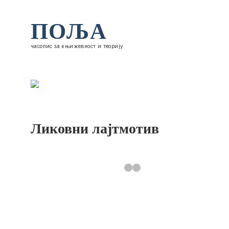
ПОЉА
часопис за књижевност и теорију
Ликовни лајтмотив