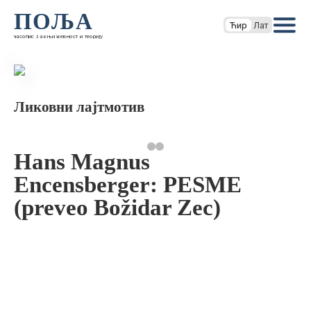
ПОЉА
Ћир
Лат
часопис за књижевност и теорију
Ликовни лајтмотив
Hans Magnus
Encensberger: PESME
(preveo Božidar Zec)