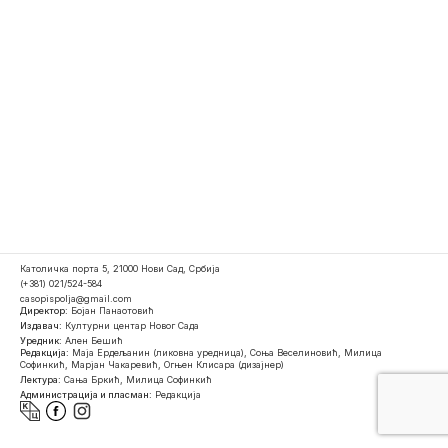
Католичка порта 5, 21000 Нови Сад, Србија
(+381) 021/524-584
casopispolja@gmail.com
Директор:
Бојан Панаотовић
Издавач:
Културни центар Новог Сада
Уредник:
Ален Бешић
Редакција:
Маја Ердељанин (ликовна уредница), Соња Веселиновић, Милица
Софинкић, Марјан Чакаревић, Огњен Клисара (дизајнер)
Лектура:
Сања Бркић, Милица Софинкић
Администрација и пласман:
Редакција