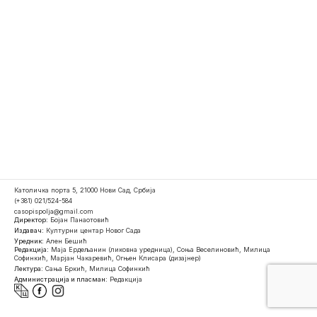
Католичка порта 5, 21000 Нови Сад, Србија
(+381) 021/524-584
casopispolja@gmail.com
Директор:
Бојан Панаотовић
Издавач:
Културни центар Новог Сада
Уредник:
Ален Бешић
Редакција:
Маја Ердељанин (ликовна уредница), Соња Веселиновић, Милица
Софинкић, Марјан Чакаревић, Огњен Клисара (дизајнер)
Лектура:
Сања Бркић, Милица Софинкић
Администрација и пласман:
Редакција