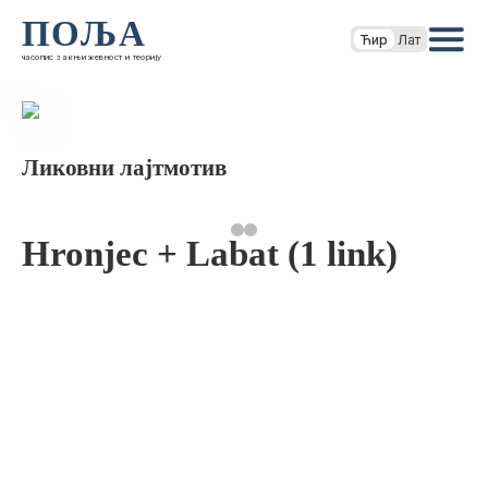
ПОЉА
Ћир
Лат
часопис за књижевност и теорију
Ликовни лајтмотив
Hronjec + Labat (1 link)