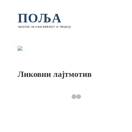
ПОЉА
часопис за књижевност и теорију
Ликовни лајтмотив