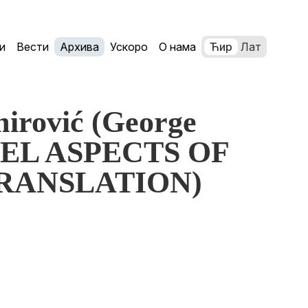
и
Вести
Архива
Ускоро
О нама
Ћир
Лат
irović (George
BEL ASPECTS OF
RANSLATION)