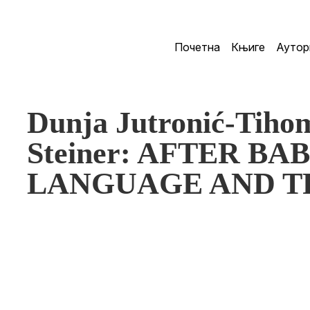
Почетна
Књиге
Аутор
Dunja Jutronić-Tihom
Steiner: AFTER BA
LANGUAGE AND T