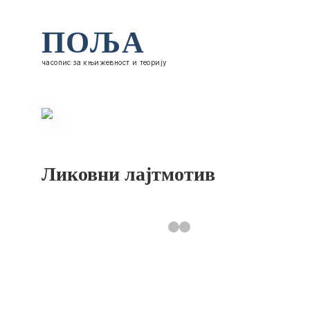
ПОЉА
часопис за књижевност и теорију
Ликовни лајтмотив