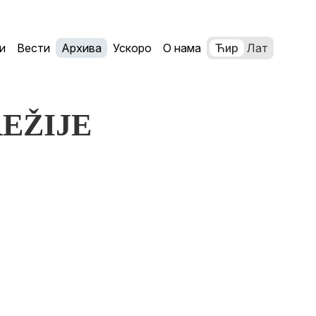
и
Вести
Архива
Ускоро
О нама
Ћир
Лат
REŽIJE