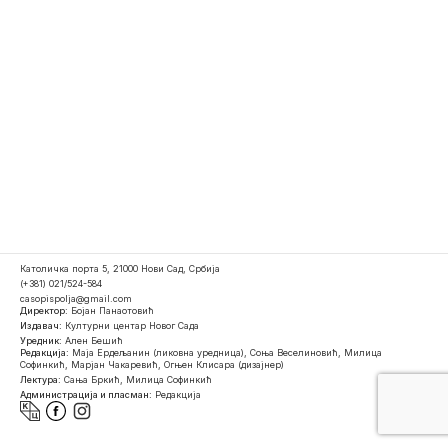
Католичка порта 5, 21000 Нови Сад, Србија
(+381) 021/524-584
casopispolja@gmail.com
Директор:
Бојан Панаотовић
Издавач:
Културни центар Новог Сада
Уредник:
Ален Бешић
Редакција:
Маја Ердељанин (ликовна уредница), Соња Веселиновић, Милица
Софинкић, Марјан Чакаревић, Огњен Клисара (дизајнер)
Лектура:
Сања Бркић, Милица Софинкић
Администрација и пласман:
Редакција