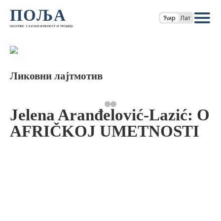
ПОЉА
Ћир
Лат
часопис за књижевност и теорију
Ликовни лајтмотив
Jelena Aranđelović-Lazić: O
AFRIČKOJ UMETNOSTI