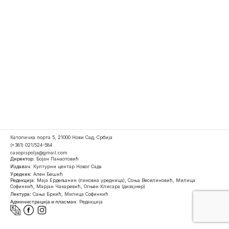
Католичка порта 5, 21000 Нови Сад, Србија
(+381) 021/524-584
casopispolja@gmail.com
Директор:
Бојан Панаотовић
Издавач:
Културни центар Новог Сада
Уредник:
Ален Бешић
Редакција:
Маја Ердељанин (ликовна уредница), Соња Веселиновић, Милица
Софинкић, Марјан Чакаревић, Огњен Клисара (дизајнер)
Лектура:
Сања Бркић, Милица Софинкић
Администрација и пласман:
Редакција