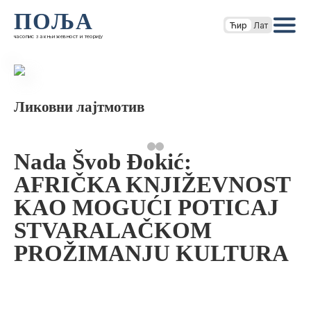
ПОЉА
Ћир
Лат
часопис за књижевност и теорију
Ликовни лајтмотив
Nada Švob Đokić:
AFRIČKA KNJIŽEVNOST
KAO MOGUĆI POTICAJ
STVARALAČKOM
PROŽIMANJU KULTURA