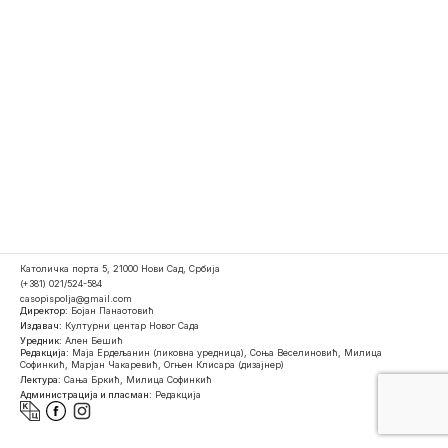
Католичка порта 5, 21000 Нови Сад, Србија
(+381) 021/524-584
casopispolja@gmail.com
Директор:
Бојан Панаотовић
Издавач:
Културни центар Новог Сада
Уредник:
Ален Бешић
Редакција:
Маја Ердељанин (ликовна уредница), Соња Веселиновић, Милица
Софинкић, Марјан Чакаревић, Огњен Клисара (дизајнер)
Лектура:
Сања Бркић, Милица Софинкић
Администрација и пласман:
Редакција