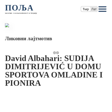
ПОЉА
Ћир
Лат
часопис за књижевност и теорију
Ликовни лајтмотив
David Albahari: SUDIJA
DIMITRIJEVIĆ U DOMU
SPORTOVA OMLADINE I
PIONIRA