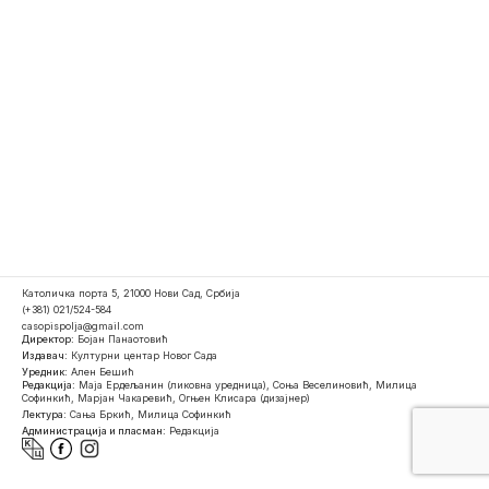
Католичка порта 5, 21000 Нови Сад, Србија
(+381) 021/524-584
casopispolja@gmail.com
Директор:
Бојан Панаотовић
Издавач:
Културни центар Новог Сада
Уредник:
Ален Бешић
Редакција:
Маја Ердељанин (ликовна уредница), Соња Веселиновић, Милица
Софинкић, Марјан Чакаревић, Огњен Клисара (дизајнер)
Лектура:
Сања Бркић, Милица Софинкић
Администрација и пласман:
Редакција