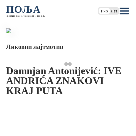
ПОЉА
Ћир
Лат
часопис за књижевност и теорију
Ликовни лајтмотив
Damnjan Antonijević: IVE
ANDRIĆA ZNAKOVI
KRAJ PUTA