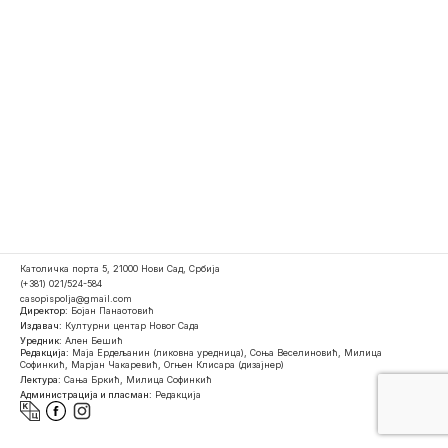
Католичка порта 5, 21000 Нови Сад, Србија
(+381) 021/524-584
casopispolja@gmail.com
Директор:
Бојан Панаотовић
Издавач:
Културни центар Новог Сада
Уредник:
Ален Бешић
Редакција:
Маја Ердељанин (ликовна уредница), Соња Веселиновић, Милица
Софинкић, Марјан Чакаревић, Огњен Клисара (дизајнер)
Лектура:
Сања Бркић, Милица Софинкић
Администрација и пласман:
Редакција