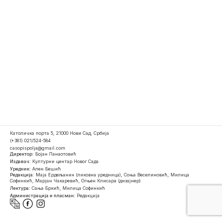
Католичка порта 5, 21000 Нови Сад, Србија
(+381) 021/524-584
casopispolja@gmail.com
Директор:
Бојан Панаотовић
Издавач:
Културни центар Новог Сада
Уредник:
Ален Бешић
Редакција:
Маја Ердељанин (ликовна уредница), Соња Веселиновић, Милица
Софинкић, Марјан Чакаревић, Огњен Клисара (дизајнер)
Лектура:
Сања Бркић, Милица Софинкић
Администрација и пласман:
Редакција