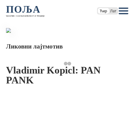
ПОЉА
Ћир
Лат
часопис за књижевност и теорију
Ликовни лајтмотив
Vladimir Kopicl: PAN
PANK