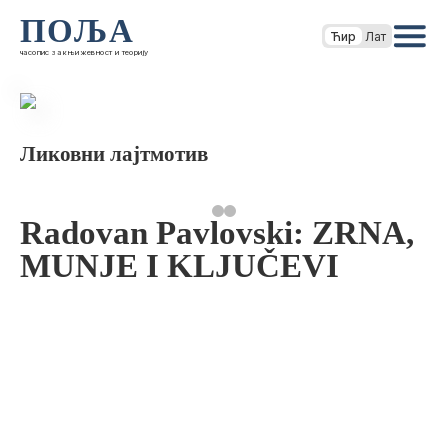
ПОЉА
Ћир
Лат
часопис за књижевност и теорију
Ликовни лајтмотив
Radovan Pavlovski: ZRNA,
MUNJE I KLJUČEVI