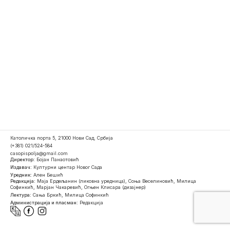
Католичка порта 5, 21000 Нови Сад, Србија
(+381) 021/524-584
casopispolja@gmail.com
Директор:
Бојан Панаотовић
Издавач:
Културни центар Новог Сада
Уредник:
Ален Бешић
Редакција:
Маја Ердељанин (ликовна уредница), Соња Веселиновић, Милица
Софинкић, Марјан Чакаревић, Огњен Клисара (дизајнер)
Лектура:
Сања Бркић, Милица Софинкић
Администрација и пласман:
Редакција