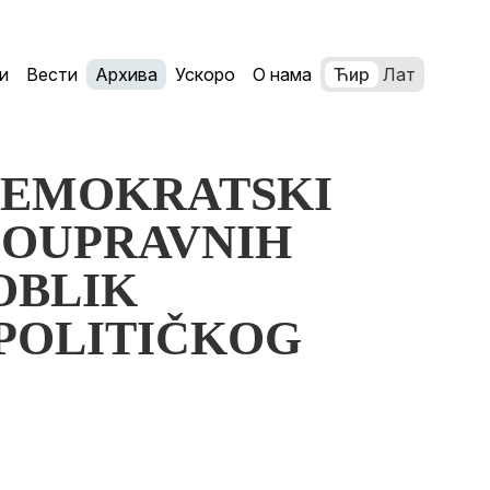
и
Вести
Архива
Ускоро
О нама
Ћир
Лат
: DEMOKRATSKI
MOUPRAVNIH
OBLIK
POLITIČKOG