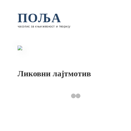
ПОЉА
часопис за књижевност и теорију
Ликовни лајтмотив