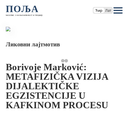
ПОЉА
Ћир
Лат
часопис за књижевност и теорију
Ликовни лајтмотив
Borivoje Marković:
METAFIZIČKA VIZIJA
DIJALEKTIČKE
EGZISTENCIJE U
KAFKINOM PROCESU