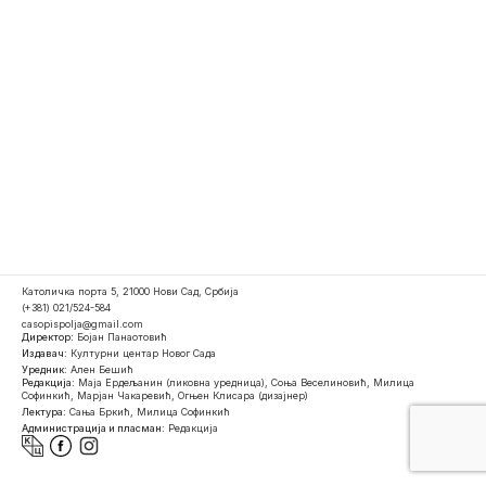
Католичка порта 5, 21000 Нови Сад, Србија
(+381) 021/524-584
casopispolja@gmail.com
Директор:
Бојан Панаотовић
Издавач:
Културни центар Новог Сада
Уредник:
Ален Бешић
Редакција:
Маја Ердељанин (ликовна уредница), Соња Веселиновић, Милица
Софинкић, Марјан Чакаревић, Огњен Клисара (дизајнер)
Лектура:
Сања Бркић, Милица Софинкић
Администрација и пласман:
Редакција