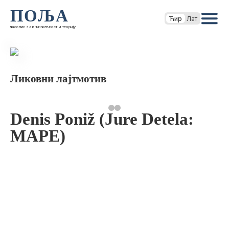
ПОЉА
Ћир
Лат
часопис за књижевност и теорију
Ликовни лајтмотив
Denis Poniž (Jure Detela:
MAPE)