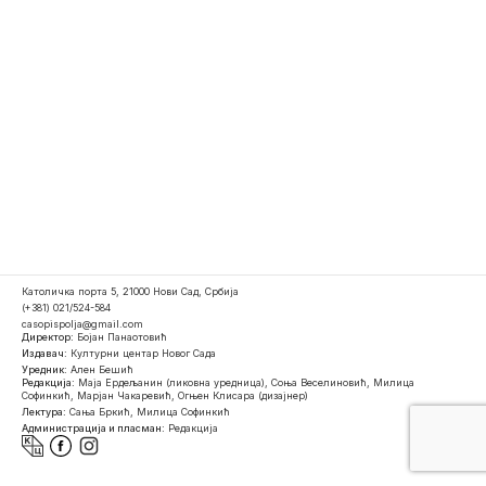
Католичка порта 5, 21000 Нови Сад, Србија
(+381) 021/524-584
casopispolja@gmail.com
Директор:
Бојан Панаотовић
Издавач:
Културни центар Новог Сада
Уредник:
Ален Бешић
Редакција:
Маја Ердељанин (ликовна уредница), Соња Веселиновић, Милица
Софинкић, Марјан Чакаревић, Огњен Клисара (дизајнер)
Лектура:
Сања Бркић, Милица Софинкић
Администрација и пласман:
Редакција