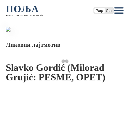
ПОЉА
Ћир
Лат
часопис за књижевност и теорију
Ликовни лајтмотив
Slavko Gordić (Milorad
Grujić: PESME, OPET)