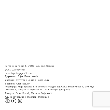
Католичка порта 5, 21000 Нови Сад, Србија
(+381) 021/524-584
casopispolja@gmail.com
Директор:
Бојан Панаотовић
Издавач:
Културни центар Новог Сада
Уредник:
Ален Бешић
Редакција:
Маја Ердељанин (ликовна уредница), Соња Веселиновић, Милица
Софинкић, Марјан Чакаревић, Огњен Клисара (дизајнер)
Лектура:
Сања Бркић, Милица Софинкић
Администрација и пласман:
Редакција