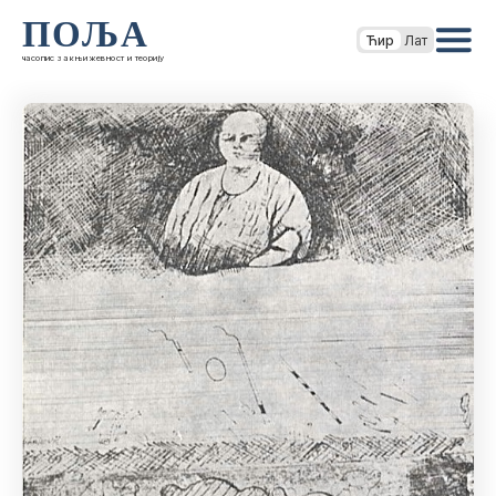
ПОЉА
Ћир
Лат
часопис за књижевност и теорију