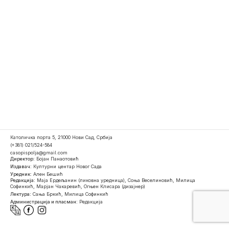
Католичка порта 5, 21000 Нови Сад, Србија
(+381) 021/524-584
casopispolja@gmail.com
Директор:
Бојан Панаотовић
Издавач:
Културни центар Новог Сада
Уредник:
Ален Бешић
Редакција:
Маја Ердељанин (ликовна уредница), Соња Веселиновић, Милица
Софинкић, Марјан Чакаревић, Огњен Клисара (дизајнер)
Лектура:
Сања Бркић, Милица Софинкић
Администрација и пласман:
Редакција