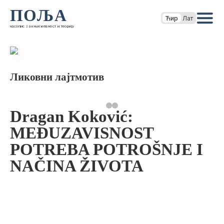
ПОЉА
Ћир
Лат
часопис за књижевност и теорију
Ликовни лајтмотив
Dragan Koković:
MEĐUZAVISNOST
POTREBA POTROŠNJE I
NAČINA ŽIVOTA