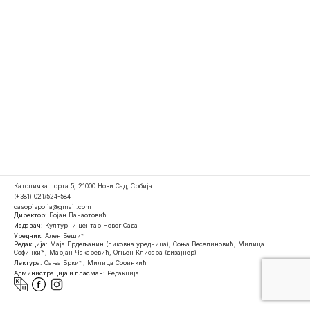
Католичка порта 5, 21000 Нови Сад, Србија
(+381) 021/524-584
casopispolja@gmail.com
Директор:
Бојан Панаотовић
Издавач:
Културни центар Новог Сада
Уредник:
Ален Бешић
Редакција:
Маја Ердељанин (ликовна уредница), Соња Веселиновић, Милица
Софинкић, Марјан Чакаревић, Огњен Клисара (дизајнер)
Лектура:
Сања Бркић, Милица Софинкић
Администрација и пласман:
Редакција