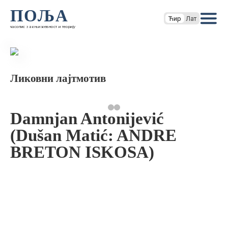
ПОЉА
Ћир
Лат
часопис за књижевност и теорију
Ликовни лајтмотив
Damnjan Antonijević
(Dušan Matić: ANDRE
BRETON ISKOSA)