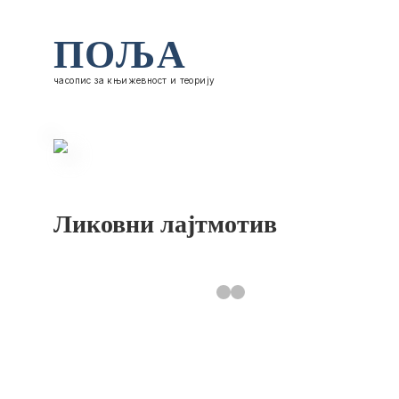
ПОЉА
часопис за књижевност и теорију
Ликовни лајтмотив