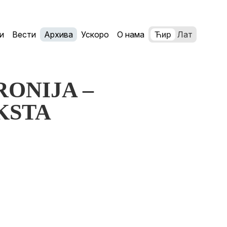
и
Вести
Архива
Ускоро
О нама
Ћир
Лат
IRONIJA –
KSTA