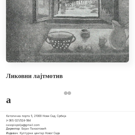
Ликовни лајтмотив
a
Католичка порта 5, 21000 Нови Сад, Србија
(+381) 021/524-584
casopispolja@gmail.com
Директор:
Бојан Панаотовић
Издавач:
Културни центар Новог Сада