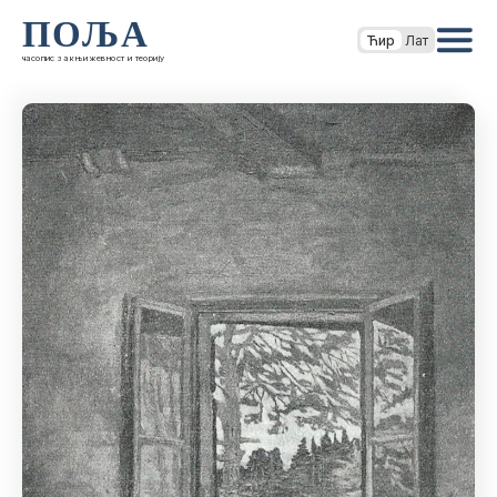
ПОЉА
Ћир
Лат
часопис за књижевност и теорију