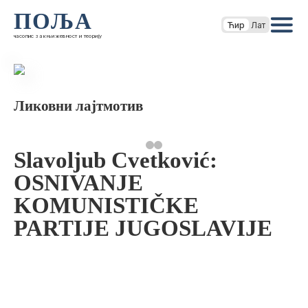
ПОЉА
Ћир
Лат
часопис за књижевност и теорију
Ликовни лајтмотив
Slavoljub Cvetković:
OSNIVANJE
KOMUNISTIČKE
PARTIJE JUGOSLAVIJE