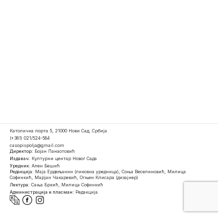
Католичка порта 5, 21000 Нови Сад, Србија
(+381) 021/524-584
casopispolja@gmail.com
Директор:
Бојан Панаотовић
Издавач:
Културни центар Новог Сада
Уредник:
Ален Бешић
Редакција:
Маја Ердељанин (ликовна уредница), Соња Веселиновић, Милица
Софинкић, Марјан Чакаревић, Огњен Клисара (дизајнер)
Лектура:
Сања Бркић, Милица Софинкић
Администрација и пласман:
Редакција