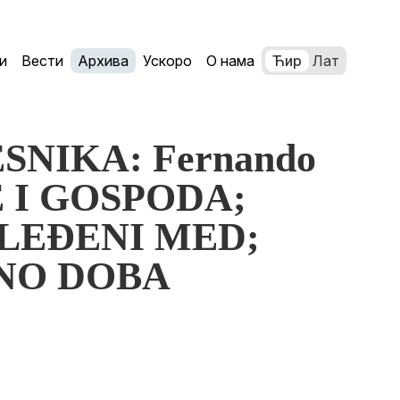
и
Вести
Архива
Ускоро
О нама
Ћир
Лат
SNIKA: Fernando
 I GOSPODA;
ASLEĐENI MED;
ATNO DOBA