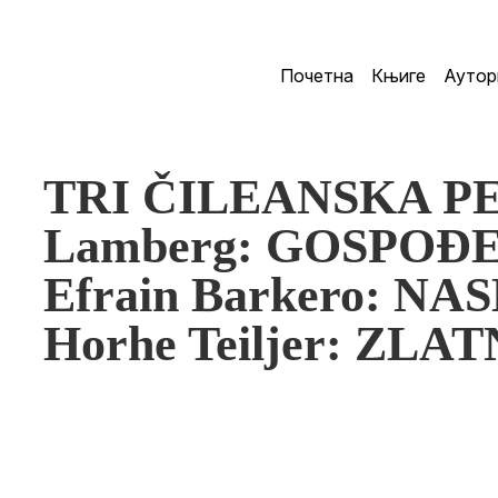
Почетна
Књиге
Аутор
TRI ČILEANSKA PE
Lamberg: GOSPOĐE
Efrain Barkero: N
Horhe Teiljer: ZL