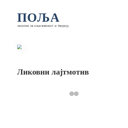
ПОЉА
часопис за књижевност и теорију
Ликовни лајтмотив