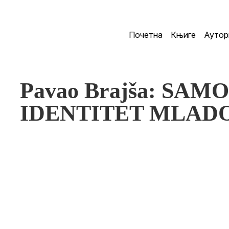
Почетна
Књиге
Аутор
Pavao Brajša: SA
IDENTITET MLAD