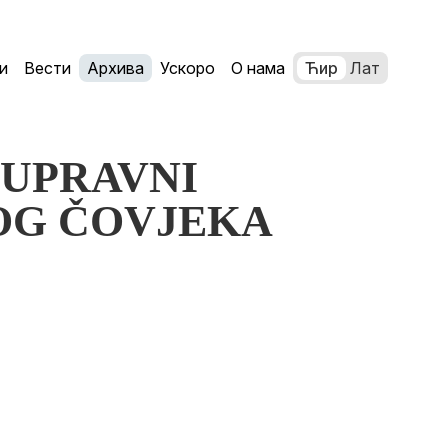
и
Вести
Архива
Ускоро
О нама
Ћир
Лат
MOUPRAVNI
OG ČOVJEKA