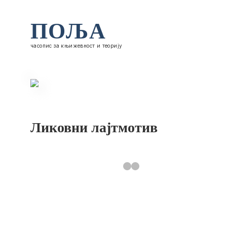
ПОЉА
часопис за књижевност и теорију
Ликовни лајтмотив