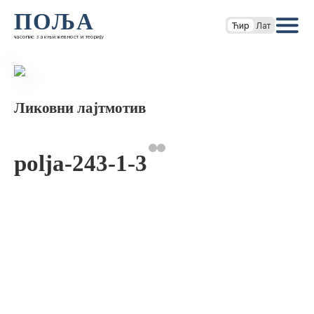
ПОЉА
Ћир
Лат
часопис за књижевност и теорију
Ликовни лајтмотив
polja-243-1-3