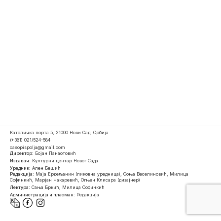
Католичка порта 5, 21000 Нови Сад, Србија
(+381) 021/524-584
casopispolja@gmail.com
Директор:
Бојан Панаотовић
Издавач:
Културни центар Новог Сада
Уредник:
Ален Бешић
Редакција:
Маја Ердељанин (ликовна уредница), Соња Веселиновић, Милица
Софинкић, Марјан Чакаревић, Огњен Клисара (дизајнер)
Лектура:
Сања Бркић, Милица Софинкић
Администрација и пласман:
Редакција