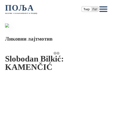
ПОЉА
Ћир
Лат
часопис за књижевност и теорију
Ликовни лајтмотив
Slobodan Bilkić:
KAMENČIĆ