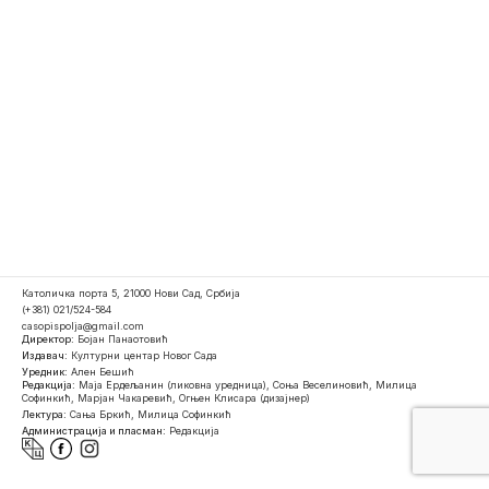
Католичка порта 5, 21000 Нови Сад, Србија
(+381) 021/524-584
casopispolja@gmail.com
Директор:
Бојан Панаотовић
Издавач:
Културни центар Новог Сада
Уредник:
Ален Бешић
Редакција:
Маја Ердељанин (ликовна уредница), Соња Веселиновић, Милица
Софинкић, Марјан Чакаревић, Огњен Клисара (дизајнер)
Лектура:
Сања Бркић, Милица Софинкић
Администрација и пласман:
Редакција