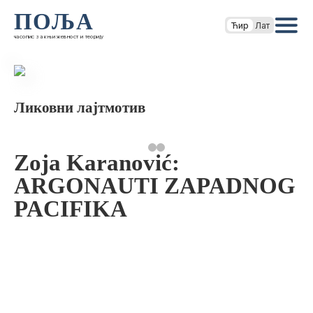
ПОЉА
Ћир
Лат
часопис за књижевност и теорију
Ликовни лајтмотив
Zoja Karanović:
ARGONAUTI ZAPADNOG
PACIFIKA