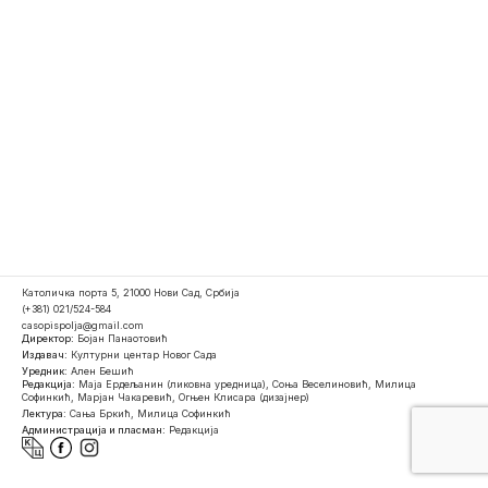
Католичка порта 5, 21000 Нови Сад, Србија
(+381) 021/524-584
casopispolja@gmail.com
Директор:
Бојан Панаотовић
Издавач:
Културни центар Новог Сада
Уредник:
Ален Бешић
Редакција:
Маја Ердељанин (ликовна уредница), Соња Веселиновић, Милица
Софинкић, Марјан Чакаревић, Огњен Клисара (дизајнер)
Лектура:
Сања Бркић, Милица Софинкић
Администрација и пласман:
Редакција