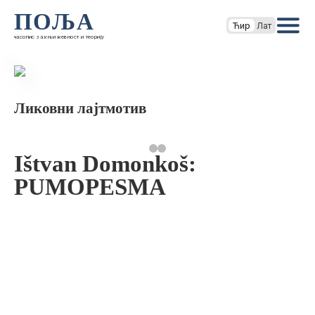
ПОЉА
Ћир
Лат
часопис за књижевност и теорију
Ликовни лајтмотив
Ištvan Domonkoš:
PUMOPESMA