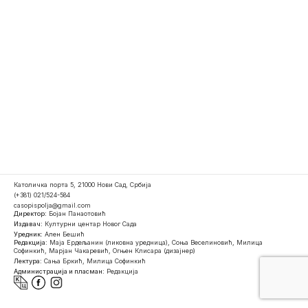
Католичка порта 5, 21000 Нови Сад, Србија
(+381) 021/524-584
casopispolja@gmail.com
Директор:
Бојан Панаотовић
Издавач:
Културни центар Новог Сада
Уредник:
Ален Бешић
Редакција:
Маја Ердељанин (ликовна уредница), Соња Веселиновић, Милица
Софинкић, Марјан Чакаревић, Огњен Клисара (дизајнер)
Лектура:
Сања Бркић, Милица Софинкић
Администрација и пласман:
Редакција