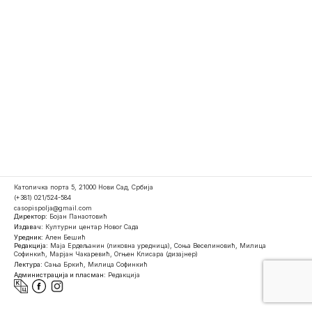
Католичка порта 5, 21000 Нови Сад, Србија
(+381) 021/524-584
casopispolja@gmail.com
Директор:
Бојан Панаотовић
Издавач:
Културни центар Новог Сада
Уредник:
Ален Бешић
Редакција:
Маја Ердељанин (ликовна уредница), Соња Веселиновић, Милица
Софинкић, Марјан Чакаревић, Огњен Клисара (дизајнер)
Лектура:
Сања Бркић, Милица Софинкић
Администрација и пласман:
Редакција