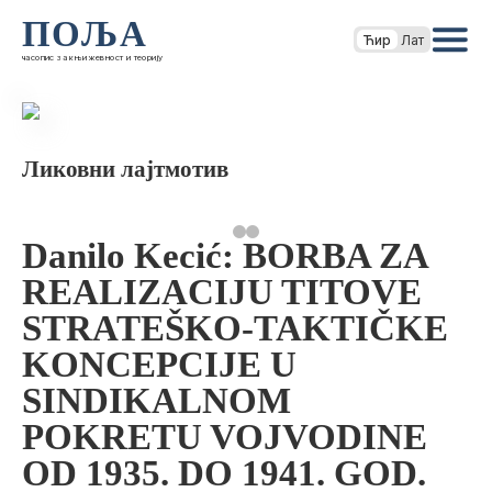
ПОЉА
Ћир
Лат
часопис за књижевност и теорију
Ликовни лајтмотив
Danilo Kecić: BORBA ZA
REALIZACIJU TITOVE
STRATEŠKO-TAKTIČKE
KONCEPCIJE U
SINDIKALNOM
POKRETU VOJVODINE
OD 1935. DO 1941. GOD.