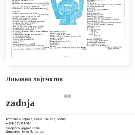
Ликовни лајтмотив
zadnja
Католичка порта 5, 21000 Нови Сад, Србија
(+381) 021/524-584
casopispolja@gmail.com
Директор:
Бојан Панаотовић