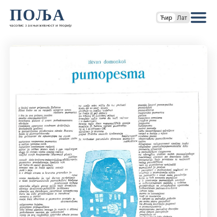
ПОЉА
Ћир
Лат
часопис за књижевност и теорију