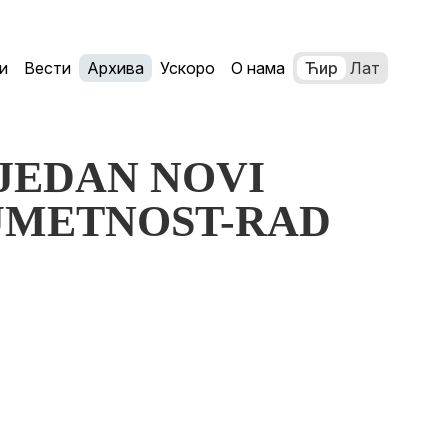
и
Вести
Архива
Ускоро
О нама
Ћир
Лат
: JEDAN NOVI
UMETNOST-RAD