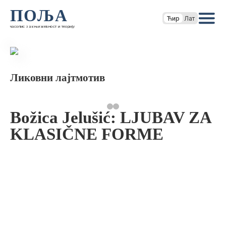
ПОЉА
Ћир
Лат
часопис за књижевност и теорију
Ликовни лајтмотив
Božica Jelušić: LJUBAV ZA
KLASIČNE FORME