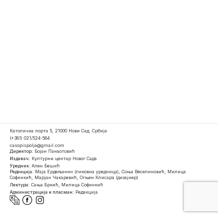
Католичка порта 5, 21000 Нови Сад, Србија
(+381) 021/524-584
casopispolja@gmail.com
Директор:
Бојан Панаотовић
Издавач:
Културни центар Новог Сада
Уредник:
Ален Бешић
Редакција:
Маја Ердељанин (ликовна уредница), Соња Веселиновић, Милица
Софинкић, Марјан Чакаревић, Огњен Клисара (дизајнер)
Лектура:
Сања Бркић, Милица Софинкић
Администрација и пласман:
Редакција