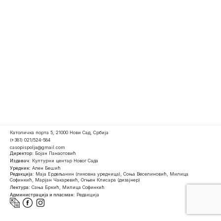
Католичка порта 5, 21000 Нови Сад, Србија
(+381) 021/524-584
casopispolja@gmail.com
Директор:
Бојан Панаотовић
Издавач:
Културни центар Новог Сада
Уредник:
Ален Бешић
Редакција:
Маја Ердељанин (ликовна уредница), Соња Веселиновић, Милица
Софинкић, Марјан Чакаревић, Огњен Клисара (дизајнер)
Лектура:
Сања Бркић, Милица Софинкић
Администрација и пласман:
Редакција