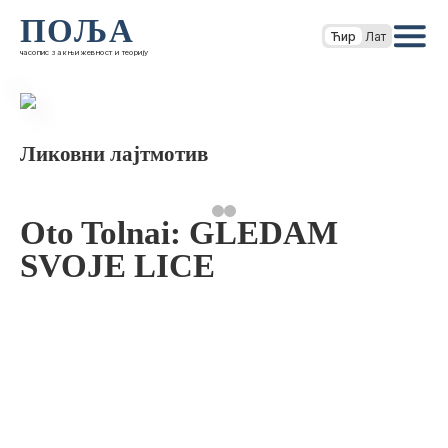
ПОЉА
Ћир
Лат
часопис за књижевност и теорију
Ликовни лајтмотив
Oto Tolnai: GLEDAM
SVOJE LICE