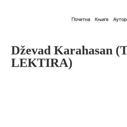
Почетна
Књиге
Аутор
Dževad Karahasan (T
LEKTIRA)