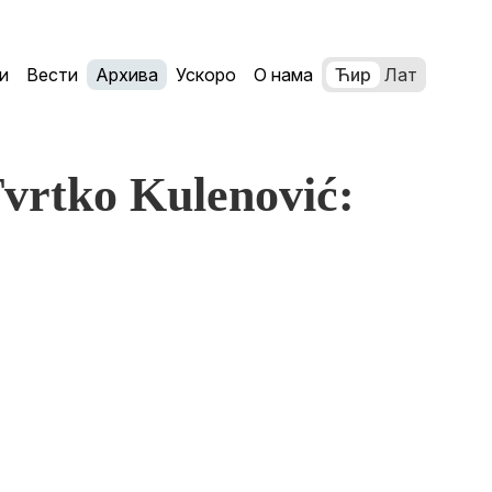
и
Вести
Архива
Ускоро
О нама
Ћир
Лат
vrtko Kulenović: