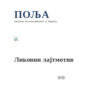
ПОЉА
часопис за књижевност и теорију
Ликовни лајтмотив