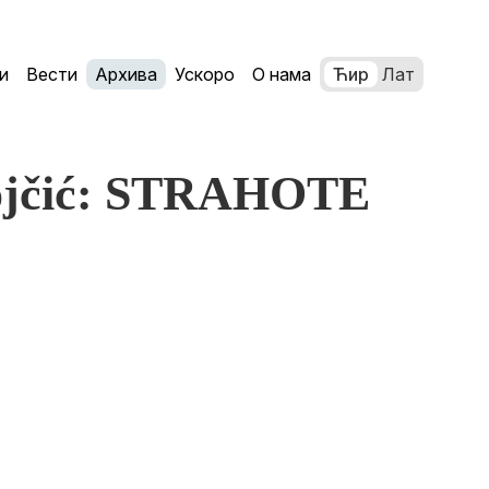
и
Вести
Архива
Ускоро
О нама
Ћир
Лат
tojčić: STRAHOTE