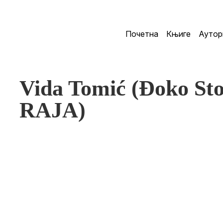
Почетна
Књиге
Аутор
Vida Tomić (Đoko S
RAJA)