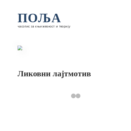
ПОЉА
часопис за књижевност и теорију
Ликовни лајтмотив