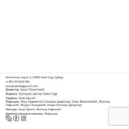
Католичка порта 5, 21000 Нови Сад, Србија
(+381) 021/524-584
casopispolja@gmail.com
Директор:
Бојан Панаотовић
Издавач:
Културни центар Новог Сада
Уредник:
Ален Бешић
Редакција:
Маја Ердељанин (ликовна уредница), Соња Веселиновић, Милица
Софинкић, Марјан Чакаревић, Огњен Клисара (дизајнер)
Лектура:
Сања Бркић, Милица Софинкић
Администрација и пласман:
Редакција