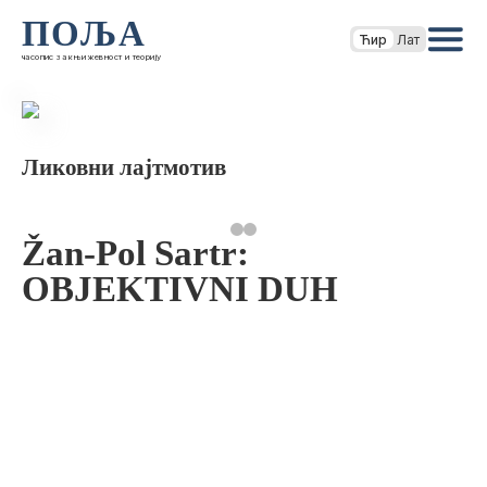
ПОЉА
Ћир
Лат
часопис за књижевност и теорију
Ликовни лајтмотив
Žan-Pol Sartr:
OBJEKTIVNI DUH