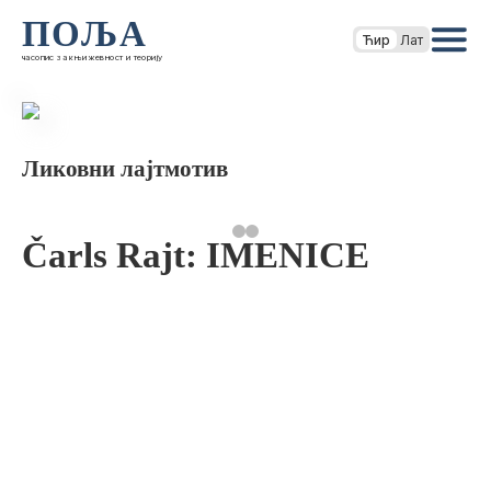
ПОЉА
Ћир
Лат
часопис за књижевност и теорију
Ликовни лајтмотив
Čarls Rajt: IMENICE