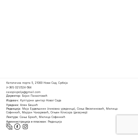
Католичка порта 5, 21000 Нови Сад, Србија
(+381) 021/524-584
casopispolja@gmail.com
Директор:
Бојан Панаотовић
Издавач:
Културни центар Новог Сада
Уредник:
Ален Бешић
Редакција:
Маја Ердељанин (ликовна уредница), Соња Веселиновић, Милица
Софинкић, Марјан Чакаревић, Огњен Клисара (дизајнер)
Лектура:
Сања Бркић, Милица Софинкић
Администрација и пласман:
Редакција