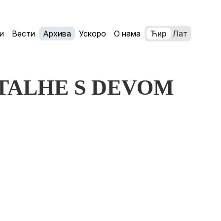
и
Вести
Архива
Ускоро
О нама
Ћир
Лат
A TALHE S DEVOM