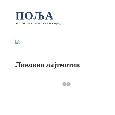
ПОЉА
часопис за књижевност и теорију
Ликовни лајтмотив