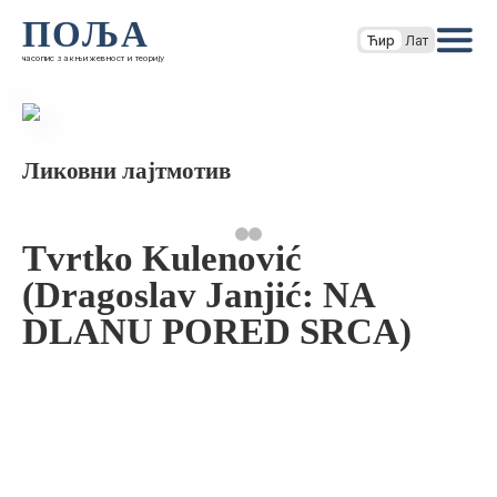
ПОЉА
Ћир
Лат
часопис за књижевност и теорију
Ликовни лајтмотив
Tvrtko Kulenović
(Dragoslav Janjić: NA
DLANU PORED SRCA)