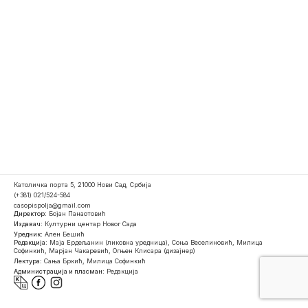
Католичка порта 5, 21000 Нови Сад, Србија
(+381) 021/524-584
casopispolja@gmail.com
Директор:
Бојан Панаотовић
Издавач:
Културни центар Новог Сада
Уредник:
Ален Бешић
Редакција:
Маја Ердељанин (ликовна уредница), Соња Веселиновић, Милица
Софинкић, Марјан Чакаревић, Огњен Клисара (дизајнер)
Лектура:
Сања Бркић, Милица Софинкић
Администрација и пласман:
Редакција