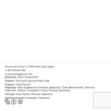
Католичка порта 5, 21000 Нови Сад, Србија
(+381) 021/524-584
casopispolja@gmail.com
Директор:
Бојан Панаотовић
Издавач:
Културни центар Новог Сада
Уредник:
Ален Бешић
Редакција:
Маја Ердељанин (ликовна уредница), Соња Веселиновић, Милица
Софинкић, Марјан Чакаревић, Огњен Клисара (дизајнер)
Лектура:
Сања Бркић, Милица Софинкић
Администрација и пласман:
Редакција