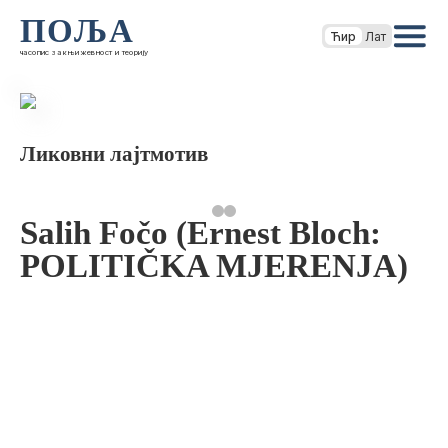
ПОЉА
Ћир
Лат
часопис за књижевност и теорију
Ликовни лајтмотив
Salih Fočo (Ernest Bloch:
POLITIČKA MJERENJA)