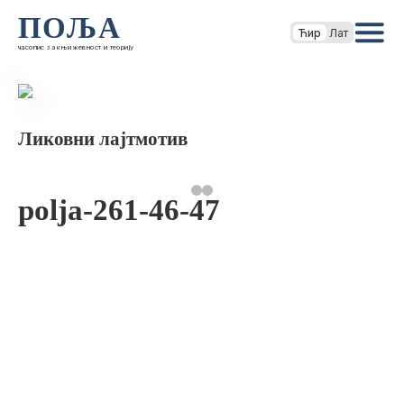
ПОЉА
Ћир
Лат
часопис за књижевност и теорију
Ликовни лајтмотив
polja-261-46-47