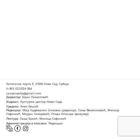
Католичка порта 5, 21000 Нови Сад, Србија
(+381) 021/524-584
casopispolja@gmail.com
Директор:
Бојан Панаотовић
Издавач:
Културни центар Новог Сада
Уредник:
Ален Бешић
Редакција:
Маја Ердељанин (ликовна уредница), Соња Веселиновић, Милица
Софинкић, Марјан Чакаревић, Огњен Клисара (дизајнер)
Лектура:
Сања Бркић, Милица Софинкић
Администрација и пласман:
Редакција