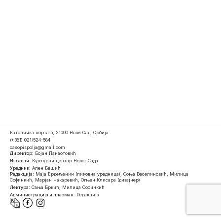
Католичка порта 5, 21000 Нови Сад, Србија
(+381) 021/524-584
casopispolja@gmail.com
Директор:
Бојан Панаотовић
Издавач:
Културни центар Новог Сада
Уредник:
Ален Бешић
Редакција:
Маја Ердељанин (ликовна уредница), Соња Веселиновић, Милица
Софинкић, Марјан Чакаревић, Огњен Клисара (дизајнер)
Лектура:
Сања Бркић, Милица Софинкић
Администрација и пласман:
Редакција