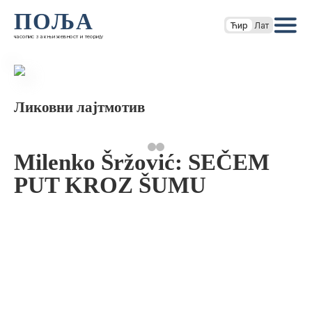
ПОЉА
Ћир
Лат
часопис за књижевност и теорију
Ликовни лајтмотив
Milenko Šržović: SEČEM
PUT KROZ ŠUMU