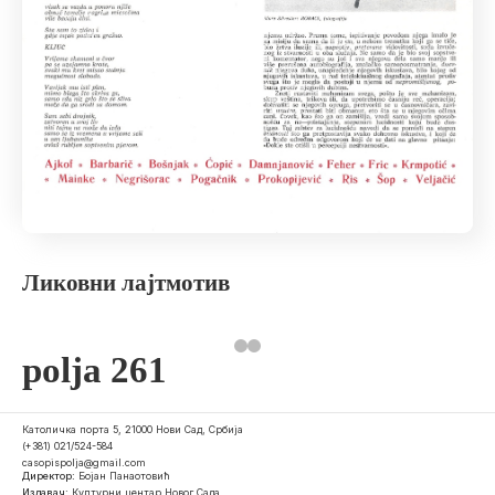
Ликовни лајтмотив
polja 261
Католичка порта 5, 21000 Нови Сад, Србија
(+381) 021/524-584
casopispolja@gmail.com
Директор:
Бојан Панаотовић
Издавач:
Културни центар Новог Сада