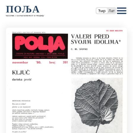
ПОЉА
Ћир
Лат
часопис за књижевност и теорију