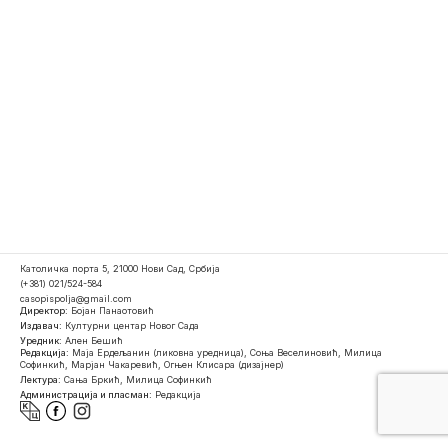
Католичка порта 5, 21000 Нови Сад, Србија
(+381) 021/524-584
casopispolja@gmail.com
Директор:
Бојан Панаотовић
Издавач:
Културни центар Новог Сада
Уредник:
Ален Бешић
Редакција:
Маја Ердељанин (ликовна уредница), Соња Веселиновић, Милица
Софинкић, Марјан Чакаревић, Огњен Клисара (дизајнер)
Лектура:
Сања Бркић, Милица Софинкић
Администрација и пласман:
Редакција