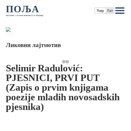
ПОЉА
Ћир
Лат
часопис за књижевност и теорију
Ликовни лајтмотив
Selimir Radulović:
PJESNICI, PRVI PUT
(Zapis o prvim knjigama
poezije mladih novosadskih
pjesnika)