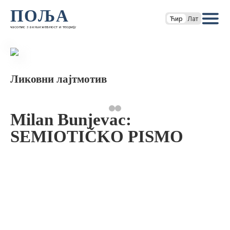
ПОЉА
Ћир
Лат
часопис за књижевност и теорију
Ликовни лајтмотив
Milan Bunjevac:
SEMIOTIČKO PISMO