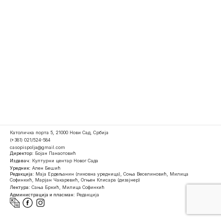
Католичка порта 5, 21000 Нови Сад, Србија
(+381) 021/524-584
casopispolja@gmail.com
Директор:
Бојан Панаотовић
Издавач:
Културни центар Новог Сада
Уредник:
Ален Бешић
Редакција:
Маја Ердељанин (ликовна уредница), Соња Веселиновић, Милица
Софинкић, Марјан Чакаревић, Огњен Клисара (дизајнер)
Лектура:
Сања Бркић, Милица Софинкић
Администрација и пласман:
Редакција